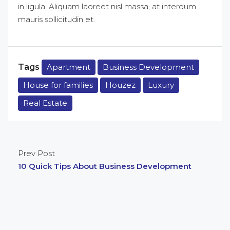
in ligula. Aliquam laoreet nisl massa, at interdum
mauris sollicitudin et.
Tags
Apartment
Business Development
House for families
Houzez
Luxury
Real Estate
Prev Post
10 Quick Tips About Business Development